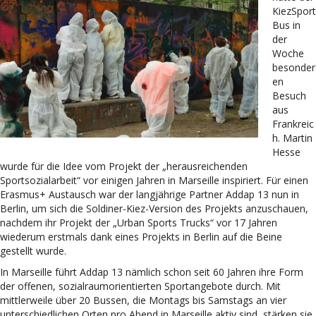
KiezSport
Bus in
der
Woche
besonder
en
Besuch
aus
Frankreic
h. Martin
Hesse
wurde für die Idee vom Projekt der „herausreichenden
Sportsozialarbeit“
vor einigen Jahren in Marseille inspiriert. Für einen
Erasmus+ Austausch war der langjährige Partner Addap 13 nun in
Berlin, um sich die Soldiner-Kiez-Version des Projekts anzuschauen,
nachdem ihr Projekt der „Urban Sports Trucks“ vor 17 Jahren
wiederum erstmals dank eines Projekts in Berlin auf die Beine
gestellt wurde.
In Marseille führt Addap 13 nämlich schon seit 60 Jahren ihre Form
der offenen, sozialraumorientierten Sportangebote durch. Mit
mittlerweile über 20 Bussen, die Montags bis Samstags an vier
unterschiedlichen Orten pro Abend in Marseille aktiv sind, stärken sie