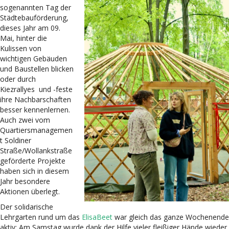
sogenannten Tag der
Städtebauförderung,
dieses Jahr am 09.
Mai, hinter die
Kulissen von
wichtigen Gebäuden
und Baustellen blicken
oder durch
Kiezrallyes und -feste
ihre Nachbarschaften
besser kennenlernen.
Auch zwei vom
Quartiersmanagemen
t Soldiner
Straße/Wollankstraße
geförderte Projekte
haben sich in diesem
Jahr besondere
Aktionen überlegt.
Der solidarische
Lehrgarten rund um das
ElisaBeet
war gleich das ganze Wochenende
aktiv: Am Samstag wurde dank der Hilfe vieler fleißiger Hände wieder