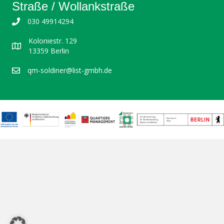
Straße / Wollankstraße
030 49914294
Koloniestr. 129
13359 Berlin
qm-soldiner@list-gmbh.de