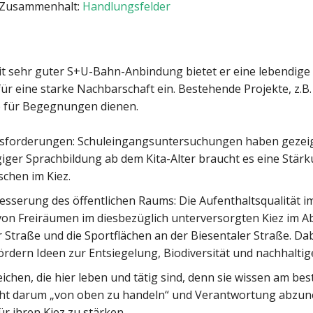
 Zusammenhalt:
Handlungsfelder
 mit sehr guter S+U-Bahn-Anbindung bietet er eine lebendige
 für eine starke Nachbarschaft ein. Bestehende Projekte, z
e für Begegnungen dienen.
usforderungen: Schuleingangsuntersuchungen haben gezeig
ger Sprachbildung ab dem Kita-Alter braucht es eine Stärk
chen im Kiez.
esserung des öffentlichen Raums: Die Aufenthaltsqualität i
on Freiräumen im diesbezüglich unterversorgten Kiez im Absc
Straße und die Sportflächen an der Biesentaler Straße. Da
ördern Ideen zur Entsiegelung, Biodiversität und nachhaltige
hen, die hier leben und tätig sind, denn sie wissen am beste
 nicht darum „von oben zu handeln“ und Verantwortung abzu
r ihren Kiez zu stärken.