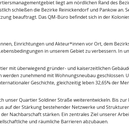
artiersmanagementgebiet liegt am nördlichen Rand des Bez
lich schließen die Bezirke Reinickendorf und Pankow an. Seit
zung beauftragt. Das QM-Büro befindet sich in der Kolonie
nnen, Einrichtungen und Akteur*innen vor Ort, dem Bezirk
Lebensbedingungen in unserem Gebiet zu verbessern. In u
artier mit überwiegend gründer- und kaiserzeitlichen Gebä
ken werden zunehmend mit Wohnungsneubau geschlossen. Unse
ernationaler Geschichte, gleichzeitig leben 32,65% der M
 sich unser Quartier Soldiner Straße weiterentwickeln. Bis z
 auf der Stärkung bestehender Netzwerke und Strukturen s
er Nachbarschaft stärken. Ein zentrales Ziel unserer Arbei
llschaftliche und räumliche Barrieren abzubauen.