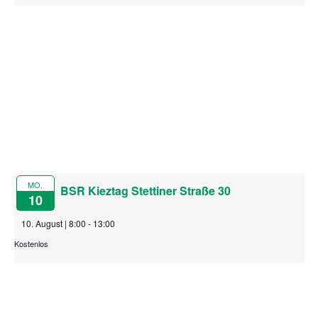
l
e
g
n
.
e
n
MO.
BSR Kieztag Stettiner Straße 30
10
10. August | 8:00
-
13:00
Kostenlos