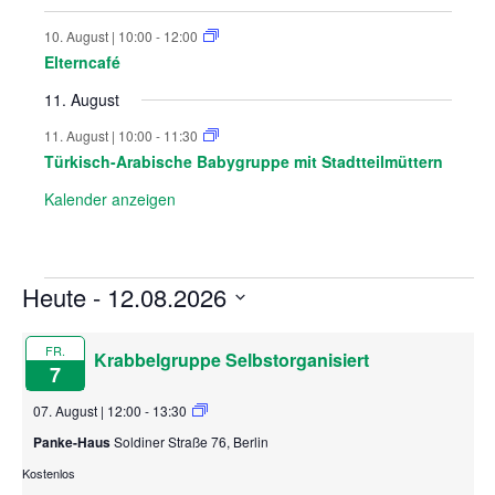
g
g
g
g
g
g
g
n
n
n
n
n
n
n
n
n
n
n
n
e
e
e
e
e
e
10. August | 10:00
-
12:00
g
g
g
g
g
g
g
n
n
n
n
n
Elterncafé
e
e
e
e
e
e
r
n
n
n
n
n
n
11. August
a
11. August | 10:00
-
11:30
n
Türkisch-Arabische Babygruppe mit Stadtteilmüttern
Kalender anzeigen
s
t
Heute
 - 
12.08.2026
Veranstaltungen
a
D
l
a
FR.
Krabbelgruppe Selbstorganisiert
t
7
u
t
07. August | 12:00
-
13:30
m
w
u
Panke-Haus
Soldiner Straße 76, Berlin
ä
Kostenlos
h
n