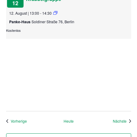
12
12. August | 13:00
-
14:30
Panke-Haus
Soldiner Straße 76, Berlin
Kostenlos
Veranstaltungen
Veran
Vorherige
Heute
Nächste