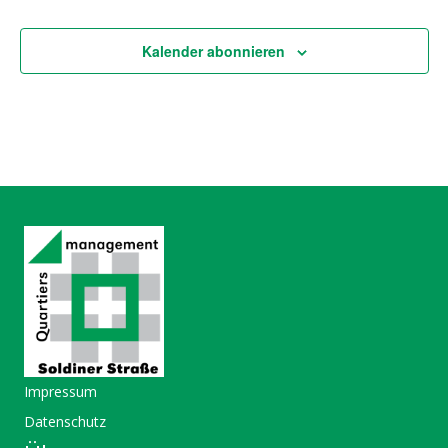
u
m
w
Kalender abonnieren
ä
h
l
e
n
.
Impressum
Datenschutz