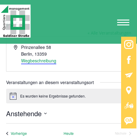
PA58
« Alle Veranstaltungen
A
Prinzenallee 58
d
Berlin
,
13359
r
Wegbeschreibung
e
s
s
Veranstaltungen an diesem veranstaltungsort
e
Es wurden keine Ergebnisse gefunden.
H
i
n
Anstehende
w
e
D
i
a
s
t
Veranstaltungen
Vorherige
Heute
Nächste
Veranstalt