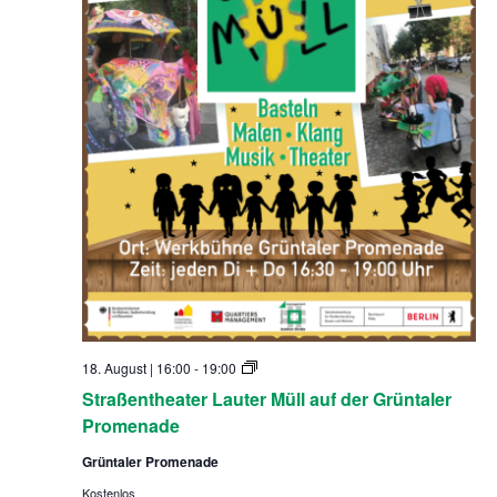
l
l
S
18. August | 16:00
-
19:00
t
Straßentheater Lauter Müll auf der Grüntaler
r
a
Promenade
ß
e
Grüntaler Promenade
n
t
Kostenlos