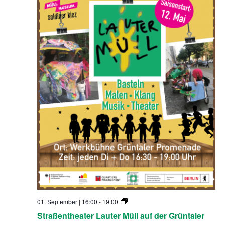
ü
l
l
S
01. September | 16:00
-
19:00
t
Straßentheater Lauter Müll auf der Grüntaler
r