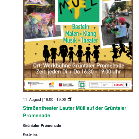
S
11. August | 16:00
-
19:00
t
Straßentheater Lauter Müll auf der Grüntaler
r
a
Promenade
ß
e
Grüntaler Promenade
n
t
Kostenlos
h