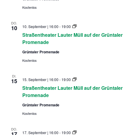
t
n
e
t
Kostenlos
r
h
M
e
ü
a
DO.
l
t
S
10. September | 16:00
-
19:00
10
l
e
t
Straßentheater Lauter Müll auf der Grüntaler
r
r
L
a
Promenade
a
ß
u
e
Grüntaler Promenade
t
n
e
t
Kostenlos
r
h
M
e
ü
a
DI.
l
t
S
15. September | 16:00
-
19:00
15
l
e
t
Straßentheater Lauter Müll auf der Grüntaler
r
r
L
a
Promenade
a
ß
u
e
Grüntaler Promenade
t
n
e
t
Kostenlos
r
h
M
e
ü
a
DO.
l
t
S
17. September | 16:00
-
19:00
17