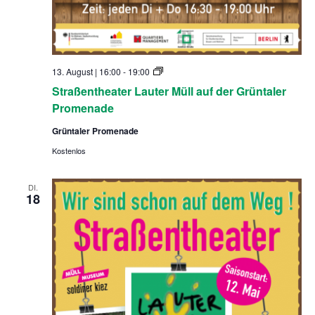
S
13. August | 16:00
-
19:00
t
Straßentheater Lauter Müll auf der Grüntaler
r
a
Promenade
ß
e
Grüntaler Promenade
n
t
Kostenlos
h
e
a
DI.
t
18
e
r
L
a
u
t
e
r
M
ü