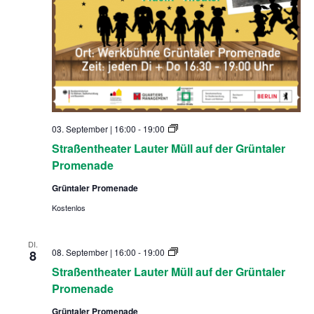
S
03. September | 16:00
-
19:00
t
Straßentheater Lauter Müll auf der Grüntaler
r
a
Promenade
ß
e
Grüntaler Promenade
n
t
Kostenlos
h
e
a
DI.
t
S
08. September | 16:00
-
19:00
8
e
t
Straßentheater Lauter Müll auf der Grüntaler
r
r
L
a
Promenade
a
ß
u
e
Grüntaler Promenade