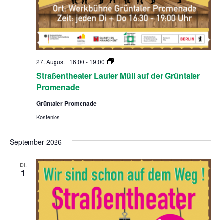
S
27. August | 16:00
-
19:00
t
Straßentheater Lauter Müll auf der Grüntaler
r
a
Promenade
ß
e
Grüntaler Promenade
n
t
Kostenlos
h
e
a
September 2026
t
e
r
DI.
1
L
a
u
t
e
r
M