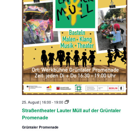
ü
l
l
S
25. August | 16:00
-
19:00
t
Straßentheater Lauter Müll auf der Grüntaler
r
a
Promenade
ß
e
Grüntaler Promenade
n