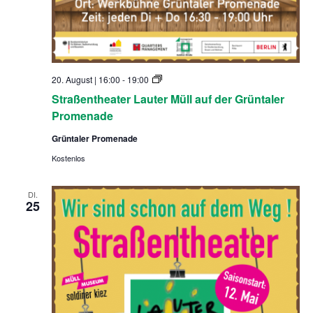
S
20. August | 16:00
-
19:00
t
Straßentheater Lauter Müll auf der Grüntaler
r
a
Promenade
ß
e
Grüntaler Promenade
n
t
Kostenlos
h
e
a
DI.
t
25
e
r
L
a
u
t
e
r
M