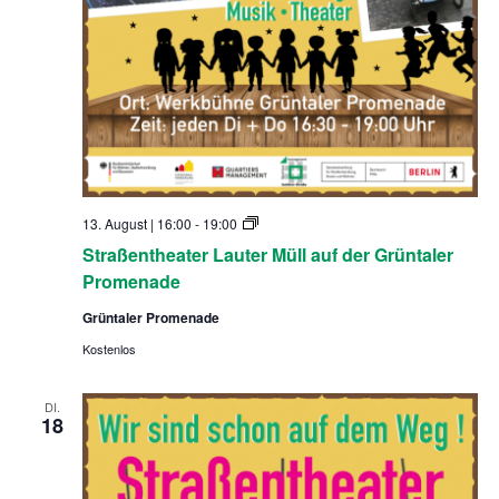
S
13. August | 16:00
-
19:00
t
Straßentheater Lauter Müll auf der Grüntaler
r
a
Promenade
ß
e
Grüntaler Promenade
n
t
Kostenlos
h
e
a
DI.
t
18
e
r
L
a