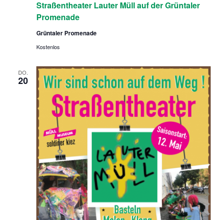
Straßentheater Lauter Müll auf der Grüntaler
r
a
Promenade
ß
e
Grüntaler Promenade
n
t
Kostenlos
h
e
a
DO.
t
20
e
r
L
a
u
t
e
r
M
ü
l
l