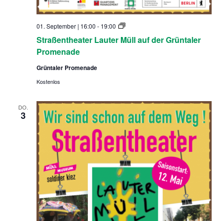
S
01. September | 16:00
-
19:00
t
Straßentheater Lauter Müll auf der Grüntaler
r
a
Promenade
ß
e
Grüntaler Promenade
n
t
Kostenlos
h
e
a
DO.
t
3
e
r
L
a
u
t
e
r
M
ü
l
l