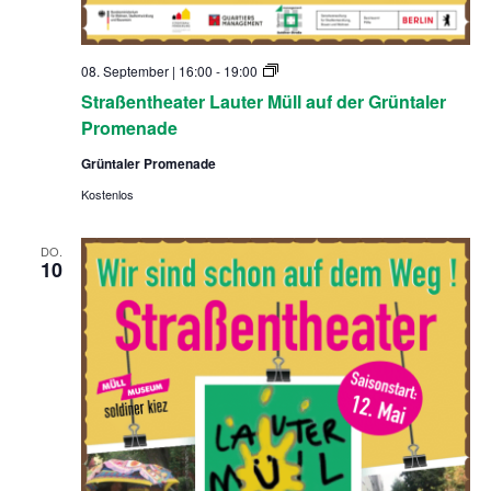
S
08. September | 16:00
-
19:00
t
Straßentheater Lauter Müll auf der Grüntaler
r
a
Promenade
ß
e
Grüntaler Promenade
n
t
Kostenlos
h
e
a
DO.
t
10
e
r
L
a
u
t
e
r
M
ü
l
l