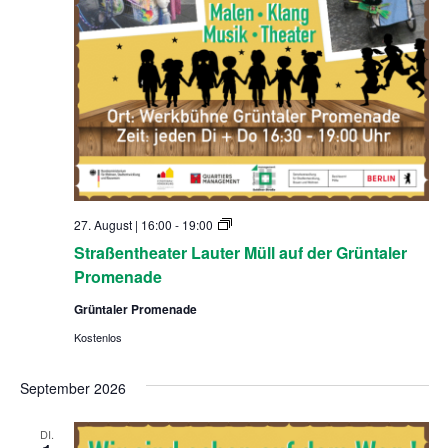
S
27. August | 16:00
-
19:00
t
Straßentheater Lauter Müll auf der Grüntaler
r
a
Promenade
ß
e
Grüntaler Promenade
n
t
Kostenlos
h
e
a
September 2026
t
e
r
DI.
L