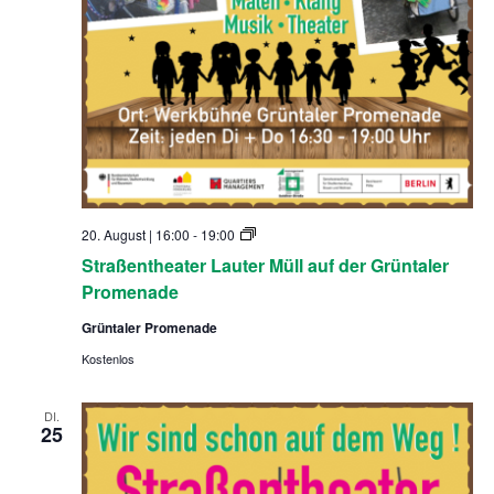
S
20. August | 16:00
-
19:00
t
Straßentheater Lauter Müll auf der Grüntaler
r
a
Promenade
ß
e
Grüntaler Promenade
n
t
Kostenlos
h
e
a
DI.
t
25
e
r
L