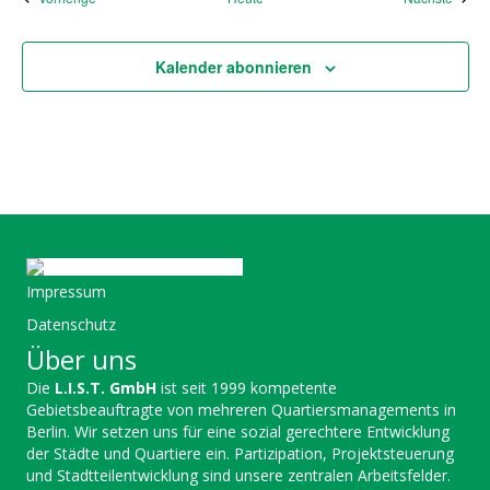
r
L
a
Kalender abonnieren
u
t
e
r
M
ü
l
l
Impressum
Datenschutz
Über uns
Die
L.I.S.T. GmbH
ist seit 1999 kompetente
Gebietsbeauftragte von mehreren Quartiersmanagements in
Berlin. Wir setzen uns für eine sozial gerechtere Entwicklung
der Städte und Quartiere ein. Partizipation, Projektsteuerung
und Stadtteilentwicklung sind unsere zentralen Arbeitsfelder.