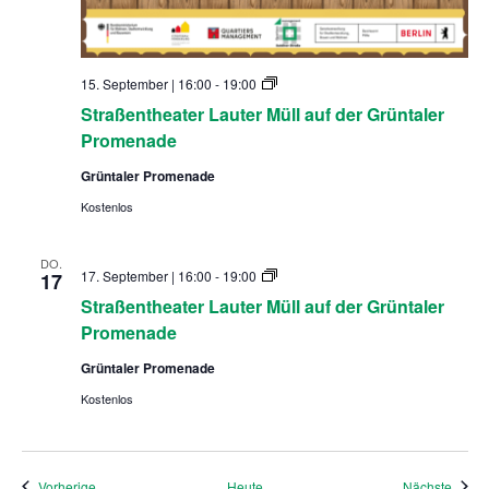
S
15. September | 16:00
-
19:00
t
Straßentheater Lauter Müll auf der Grüntaler
r
a
Promenade
ß
e
Grüntaler Promenade
n
t
Kostenlos
h
e
a
DO.
t
S
17. September | 16:00
-
19:00
17
e
t
Straßentheater Lauter Müll auf der Grüntaler
r
r
L
a
Promenade
a
ß
u
e
Grüntaler Promenade
t
n
e
t
Kostenlos
r
h
M
e
ü
a
l
t
l
e
Veranstaltungen
Veran
Vorherige
Heute
Nächste