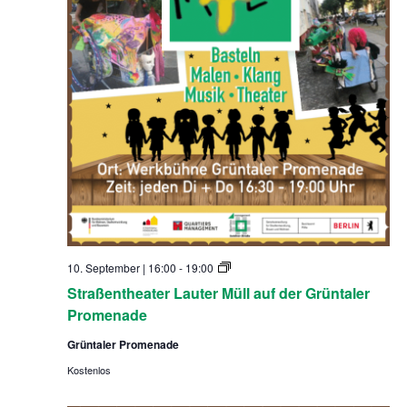
S
10. September | 16:00
-
19:00
t
Straßentheater Lauter Müll auf der Grüntaler
r
a
Promenade
ß
e
Grüntaler Promenade
n
t
Kostenlos
h
e