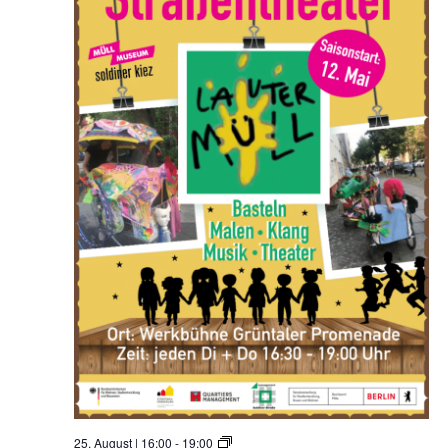
a
u
t
e
r
M
ü
l
l
S
25. August | 16:00
-
19:00