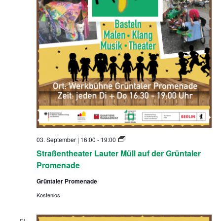
S
03. September | 16:00
-
19:00
t
Straßentheater Lauter Müll auf der Grüntaler
r
a
Promenade
ß
e
Grüntaler Promenade
n
t
Kostenlos
h
e
a
DI.