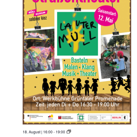
u
t
e
r
M
ü
l
l
S
18. August | 16:00
-
19:00
t