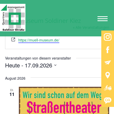
Müll Museum Soldiner Kiez
« Alle Veranstaltungen
W
https://muell-museum.de/
e
b
s
Veranstaltungen von diesem veranstalter
e
Heute
 - 
17.09.2026
i
D
t
a
August 2026
e
t
u
DI.
m
11
w
ä
h
l