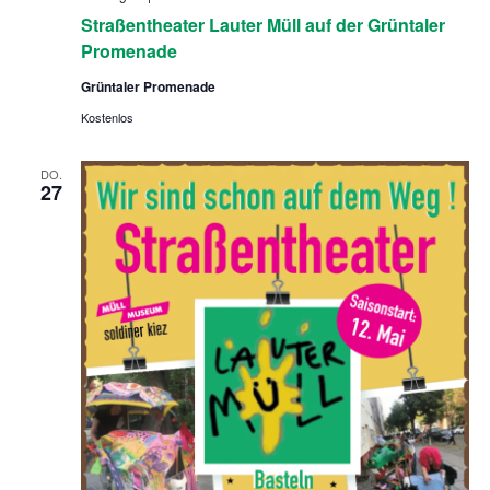
t
Straßentheater Lauter Müll auf der Grüntaler
r
a
Promenade
ß
e
Grüntaler Promenade
n
t
Kostenlos
h
e
a
DO.
t
27
e
r
L
a
u
t
e
r
M
ü
l
l