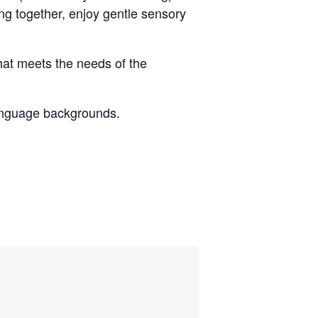
g together, enjoy gentle sensory
hat meets the needs of the
language backgrounds.