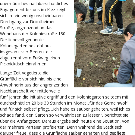
unermüdliches nachbarschaftliches
Engagement bei uns im Kiez zeigt
sich im ein wenig unscheinbaren
Durchgang zur Drontheimer
Straße, angrenzend an das
Wohnhaus der Koloniestraße 130.
Der liebevoll genannte
Koloniegarten besteht aus
insgesamt vier Beeten, die
abgetrennt vom Fußweg einen
Picknicktisch einrahmen.
Lange Zeit vegetierte die
Grünfläche vor sich hin, bis eine
Anwohnerin aus der angrenzenden
Nachbarschaft vor mittlerweile
fünf Jahren die Initiative ergriff und den Koloniegarten seitdem mit
durchschnittlich 20 bis 30 Stunden im Monat „für das Gemeinwohl
und für sich selbst“ pflegt. „Ich habe es sauber gehalten, weil ich es
schade fand, den Garten so verwahrlosen zu lassen“, berichtet sie
über die Anfangszeit. Daraus ergebe sich heute eine Situation, von
der mehrere Parteien profitierten: Denn während die Stadt sich
darüber freue, dass die Grünfläche sauber gehalten und gepflegt