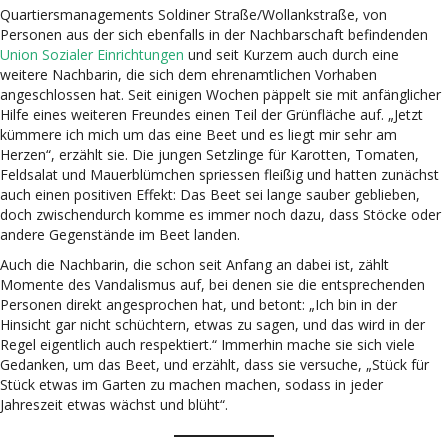
Quartiersmanagements Soldiner Straße/Wollankstraße, von
Personen aus der sich ebenfalls in der Nachbarschaft befindenden
Union Sozialer Einrichtungen
und seit Kurzem auch durch eine
weitere Nachbarin, die sich dem ehrenamtlichen Vorhaben
angeschlossen hat. Seit einigen Wochen päppelt sie mit anfänglicher
Hilfe eines weiteren Freundes einen Teil der Grünfläche auf. „Jetzt
kümmere ich mich um das eine Beet und es liegt mir sehr am
Herzen“, erzählt sie. Die jungen Setzlinge für Karotten, Tomaten,
Feldsalat und Mauerblümchen spriessen fleißig und hatten zunächst
auch einen positiven Effekt: Das Beet sei lange sauber geblieben,
doch zwischendurch komme es immer noch dazu, dass Stöcke oder
andere Gegenstände im Beet landen.
Auch die Nachbarin, die schon seit Anfang an dabei ist, zählt
Momente des Vandalismus auf, bei denen sie die entsprechenden
Personen direkt angesprochen hat, und betont: „Ich bin in der
Hinsicht gar nicht schüchtern, etwas zu sagen, und das wird in der
Regel eigentlich auch respektiert.“ Immerhin mache sie sich viele
Gedanken, um das Beet, und erzählt, dass sie versuche, „Stück für
Stück etwas im Garten zu machen machen, sodass in jeder
Jahreszeit etwas wächst und blüht“.