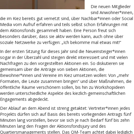
Die neuen Mitglieder
sind Anwohner*innen,
die im Kiez bereits gut vernetzt sind, über Nachbar*innen oder Social
Media vom Aufruf erfahren und teils selbst schon Erfahrungen mit
dem Aktionsfonds gesammelt haben. Eine Person freut sich
besonders darüber, dass sie aktiv werden kann, auch ohne über
soziale Netzwerke zu verfügen: „Ich bekomme mal etwas mit!“
In der ersten Sitzung für dieses Jahr sind die Neueinsteiger*innen
sogar in der Überzahl und steigen direkt interessiert und mit vielen
Nachfragen zu den vorgestellten Aktionen ein. So diskutieren sie
gemeinsam über die Anträge von sieben Aktionen, die
Bewohner*innen und Vereine im Kiez umsetzen wollen: Von „mehr
Formaten, die Leute zusammen bringen“ und über Maßnahmen, die
öffentliche Räume verschönern sollen, bis hin zu Workshopideen
werden unterschiedliche Aspekte des kiezlich-gemeinschaftlichen
Engagements abgedeckt.
Der Ablauf an dem Abend ist streng getaktet: Vertreter*innen jedes
Projekts dürfen sich auf Basis des bereits vorliegenden Antrags fünf
Minuten lang vorstellen, bevor sie sich je nach Bedarf fünf bis zehn
Minuten lang den Fragen der Aktionsfondsjury und des
Quartiersmanagements stellen. Das QM-Team achtet dabei lediglich