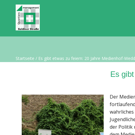
Startseite
/
Es gibt etwas zu feiern: 20 Jahre Medienhof-Wedd
Es gib
Der Medien
fortlaufend
wahrliches 
Jugendlich
der Politi
dem Medien