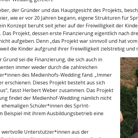
ber, der Gründer und das Hauptgesicht des Projekts, besch
eier, wie er vor 20 Jahren begann, eigene Strukturen für S
ein Konzept beruht seit jeher auf der Freiwilligkeit der Kind
 Das Projekt, dessen erste Finanzierung eigentlich nach dre
icht aufgeben. Denn „das Projekt war sinnvoll und hat vom 
eil die Kinder aufgrund ihrer Freiwilligkeit zielstrebig und m
r Grund sei die Finanzierung, die sich auch in
nten immer wieder durch die zahlreichen
er*innen des Medienhofs-Wedding fand. „Immer
ter erschienen. Dieses Projekt besteht aus sich
aus“, fasst Herbert Weber zusammen. Das Projekt
ung findet der Medienhof-Wedding nämlich nicht
e ehemaligen Schüler*innen des SprInt-
m Beispiel mit ihrem Ausbildungsbetrieb eine
wertvolle Unterstützer*innen aus der