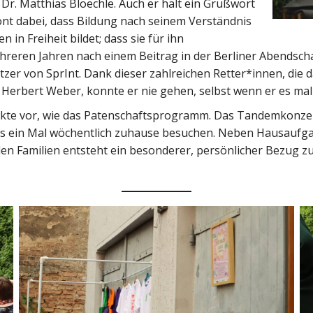
t Dr. Matthias Bloechle. Auch er hält ein Grußwort
t dabei, dass Bildung nach seinem Verständnis
in Freiheit bildet; dass sie für ihn
reren Jahren nach einem Beitrag in der Berliner Abendschau
zer von SprInt. Dank dieser zahlreichen Retter*innen, die 
rt Herbert Weber, konnte er nie gehen, selbst wenn er es mal 
ojekte vor, wie das Patenschaftsprogramm. Das Tandemkonze
ils ein Mal wöchentlich zuhause besuchen. Neben Hausaufg
den Familien entsteht ein besonderer, persönlicher Bezug z