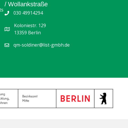
/ Wollankstraße
ts
030 49914294
Koloniestr. 129
13359 Berlin
qm-soldiner@list-gmbh.de