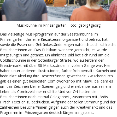
Musikbühne im Prinzengarten. Foto: georg+georg
Das vielseitige Musikprogramm auf der Seesternbühne im
Prinzengarten, das eine Kiezakteurin organisiert und betreut hat,
sowie die Essen-und Getränkestände zogen natürlich auch zahlreiche
Besucher*innen an. Das Publikum war sehr gemischt, es wurde
mitgesungen und getanzt. Ein ähnliches Bild bot sich rund um die
Goldfischbühne in der Gotenburger Straße, wo außerdem der
Kreativmarkt mit über 30 Marktständen in vollem Gange war. Hier
haben unter anderem Illustrationen, farbenfroh bemalte Kacheln und
bedruckte Kleidung ihre Besitzer*innen gewechselt. Zwischendurch
gab es einen gut besuchten Comicworkshop mit Mawil, bei dem es
um das Zeichnen kleiner Szenen ging und er nebenbei aus seinem
Leben als Comiczeichner erzählte. Und vor Ort hatten die
Besucher*innen noch einmal Gelegenheit, zusammen mit Jördis
Hirsch Textilien zu bedrucken. Aufgrund der tollen Stimmung und der
zahlreichen Besucher*innen gingen auch der Kreativmarkt und das
Programm im Prinzengarten deutlich länger als geplant.