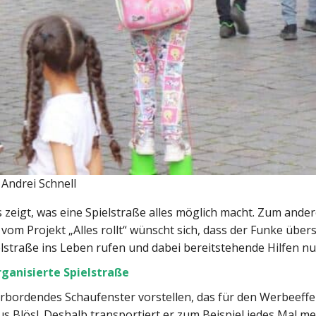
: Andrei Schnell
. Es zeigt, was eine Spielstraße alles möglich macht. Zum an
 vom Projekt „Alles rollt“ wünscht sich, dass der Funke übe
ielstraße ins Leben rufen und dabei bereitstehende Hilfen nu
rganisierte Spielstraße
berbordendes Schaufenster vorstellen, das für den Werbeeffek
us Blösl. Deshalb transportiert er zum Beispiel jedes Mal m