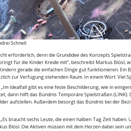
ndrei Schnell
ht erforderlich, denn die Grundidee des Konzepts Spielstraß
 bringt für die Kinder Kreide mit“, beschreibt Markus Blösl, 
Kindern gerade die einfachen Dinge gut funktionieren. Ein Ba
tzlich zur Verfügung stehenden Raum. In einem Wort: Viel Spi
„Im Idealfall gibt es eine feste Beschilderung, wie in einig
chtet, dann hilft das Bündnis Temporäre Spielstraßen (LINK).
ilder aufstellen. Außerdem besorgt das Bündnis bei der Bez
Es braucht sechs Leute, die einen halben Tag Zeit haben. U
us Blösl. Die Aktiven müssen mit dem Herzen dabei sein und